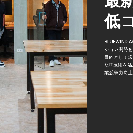
最
低
BLUEWIN
ション開発を
目的として設
たIT技術を
業競争力向上