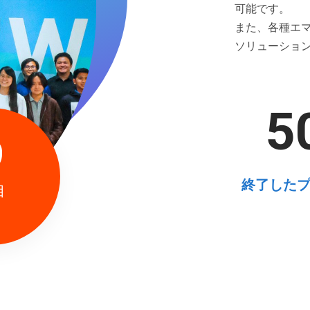
可能です。
また、各種エ
ソリューショ
5
9
終了した
目