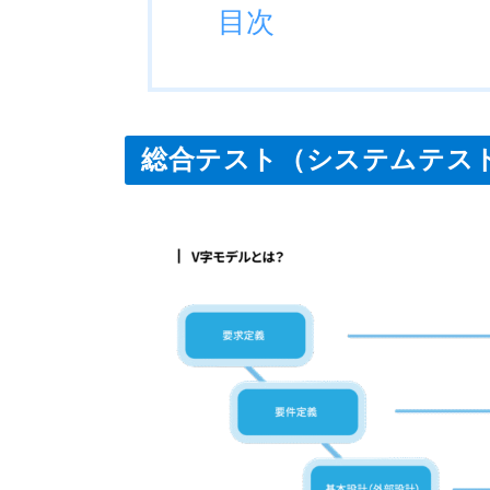
目次
総合テスト
（システムテス