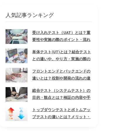
人気記事ランキング
受け入れテスト（UAT）とは？重
要性や実施の際のポイント・流れ
まで徹底解説
単体テスト(UT)とは？結合テスト
との違いや、やり方・実施の際の
注意点も
フロントエンドとバックエンドの
違いとは？役割や開発の流れの違
いまで詳しく解説
総合テスト（システムテスト）の
目的・観点とは？検証の内容や手
順まで徹底解説
トップダウンテストとボトムアッ
プテストの違いとは？メリット・
デメリットや上位/下位モジュー
ルの意味まで徹底解説